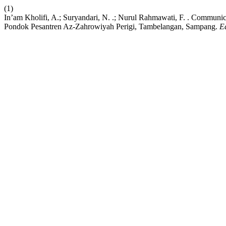
(1)
In’am Kholifi, A.; Suryandari, N. .; Nurul Rahmawati, F. . Communica
Pondok Pesantren Az-Zahrowiyah Perigi, Tambelangan, Sampang.
E