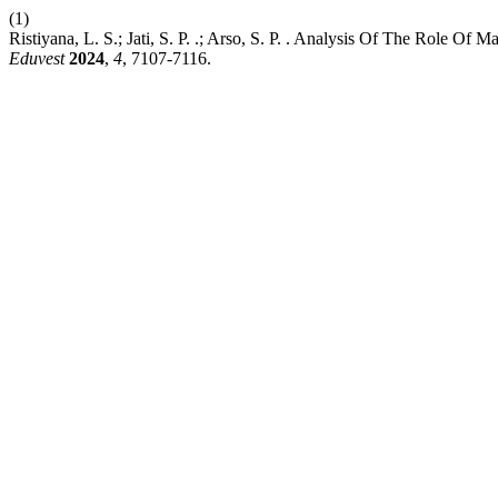
(1)
Ristiyana, L. S.; Jati, S. P. .; Arso, S. P. . Analysis Of The Role 
Eduvest
2024
,
4
, 7107-7116.